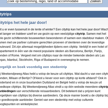
Noord Brabant
Luxemburg
(74)
Antwerpen
(77)
(49)
Rheinland Pfalz
Griekenland
(74)
Valkenburg
(63)
(49)
Brabant
witserland
(73)
Adriatische kust
(50)
(49)
tytrips
Overijssel
Egypte
(68)
Brugge
(25)
(48)
Antwerpen
Verenigde Staten
(67)
Istrie
(22)
(48)
itytrips het hele jaar door!
Friesland
sjechië
(66)
Dusseldorf
(22)
(43)
t u er even tussenuit in de lente of winter? Een citytrip kan het hele jaar door! Wach
Ile de France
ortugal
(64)
Istri?
(19)
(41)
et langer en trakteer uzelf en uw gezin op een veelzijdige
citytrip
. Samen met het
Zeeland
Malta
(52)
Salzburgerland
(17)
(39)
ele gezin schitterende bouwwerken bewonderen of samen een stadstour maken. O
Hessen
ulgarije
(52)
Turkse Riviera
(8)
(31)
amen met uw partner culinaire gerechten proeven of slenteren over de levendige
Utrecht
Hongarije
(48)
Keulen
(7)
(29)
ulevard. Dit zijn allemaal mogelijkheden tijdens een citytrip. Verblijf in een hotel of
Lloret de Mar
inland
(48)
Maastricht
(7)
(28)
ppartement in één van de meest populaire steden als
Barcelona
,
Berlijn
,
Parijs
,
Drenthe
hailand
(44)
Rotterdam
(7)
(26)
onden
of
Rome
. Vergeet niet om citytrips naar de minder bekende steden als
Las
Niedersachsen
Macedonië
(43)
Oostende
(6)
(23)
egas
, Istanbul,
Stockholm
,
Riga
of
Budapest
in overweging te nemen.
Chamonix
Noorwegen
(41)
(23)
(5)
ergelijk en boek voordelig een stedentrip
Les Ménuires
Den Haag
razilië
(40)
(22)
(5)
Costa Brava
Nordrhein Westfalen
Rusland
(39)
(21
(4)
j Weekendjeweg Atlas hebt u volop de keuze uit citytrips. Wat dacht u van een citytr
La Plagne
Costa Blanca
lowakije
(39)
(21)
(3)
nden, Milaan of Berlijn? Of kiest u liever voor een citytrip op korte afstand? Ook in
Val Thorens
Kreta
erland
(39)
(21)
(3)
ederland en in onze buurlanden Duitsland en België hebt u volop de keuze uit
Bayern
Overig Duitsland
Andorra
(38)
(20)
(3)
oedkope citytrips. Bij Weekendjeweg Atlas vindt u op één website meerdere
citytri
Baden Wurttemberg
Costa Dorada
Polen
(35)
(20)
(3)
anbiedingen
van verschillende reisaanbieders. Dit betekent dat u prijzen kunt
Groningen
Scheveningen
Indonesië
(33)
(19)
(2)
rgelijken van citytrips bij diverse aanbieders. Op deze manier boekt u de citytrip bij
Sachsen
Gent
Roemenië
(32)
(19)
e goedkoopste aanbieder. Geniet van een stedentrip met volop culturele
(2)
Oost Vlaanderen
Luxemburg
Zweden
(29)
oogtepunten en winkelplezier.
(19)
(2)