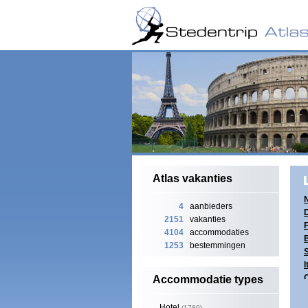
Atlas vakanties
4
aanbieders
D
2151
vakanties
F
4104
accommodaties
B
1253
bestemmingen
I
O
Accommodatie types
K
T
Hotel
(1780)