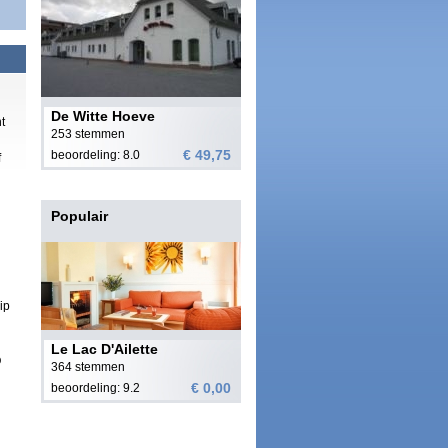
De Witte Hoeve
t
253 stemmen
€ 49,75
beoordeling: 8.0
f
Populair
)
ip
Le Lac D'Ailette
p
364 stemmen
€ 0,00
beoordeling: 9.2