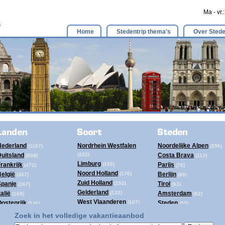
Ma - vr.
Home
Stedentrip thema's
Over Stede
Nederland
Nordrhein Westfalen
Noordelijke Alpen
(1167)
(296)
uitsland
(232)
Costa Brava
(808)
(113)
Limburg
rankrijk
(220)
Parijs
(472)
(78)
Noord Holland
elgië
(176)
Berlijn
(367)
(69)
Zuid Holland
Spanje
(152)
Tirol
(267)
(63)
Gelderland
talië
(122)
Amsterdam
(169)
(62)
West Vlaanderen
ostenrijk
(107)
Steden
(146)
(55)
Berlijn
roatië
(77)
Brussel
(117)
(52)
Zoek in het volledige vakantieaanbod
Luxemburg
urkije
(77)
Egeische kust
(85)
(50)