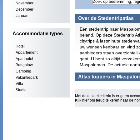
November
December
Januari
Over de Stedentripatlas
Een stedentrip naar Maspalom
Accommodatie types
beland. Op deze Stedentrip At
citytrips & lastminute steden
Hotel
uw wensen kenbaar en vind zo
Appartement
aanbieders staan overzichtelij
gaat. U bent zo altijd verzeke
Aparthotel
Maspalomas. De actuele aanbi
Bungalow
Camping
Atlas toppers in Maspalo
Vakantiepark
Villa
Studio
Met deze zoekcriteria is er geen acc
Klik hier om terug te keren naar de
ho