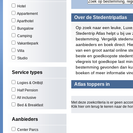
Gran
Hotel
Play
Appartement
Scho
Over de Stedentripatlas
Zuid
Aparthotel
York
Op zoek naar een leuke, Luxe
Bungalow
Puer
Stedentrip Atlas helpt u bij uw 
Camping
El A
bestemming. Vergelijk stedenv
Play
Vakantiepark
aanbieders en boek direct. Hie
(3)
van een groot aantal online s
Villa
Cala
beste en goedkoopste stedentri
Studio
San 
vliegreis tot goedkope last mi
Figu
bestemming gevonden dan kunt 
Will
Service types
boeken of meer informatie vin
Los 
Las 
Logies & Ontbijt
Atlas toppers in
Basi
Half Pension
Oost
All inclusive
Mall
Met deze zoekcriteria is er geen acc
Rond
Bed & Breakfast
Klik hier om terug te keren naar de
ho
Euro
Torq
Aanbieders
Can 
Wale
Center Parcs
Bou