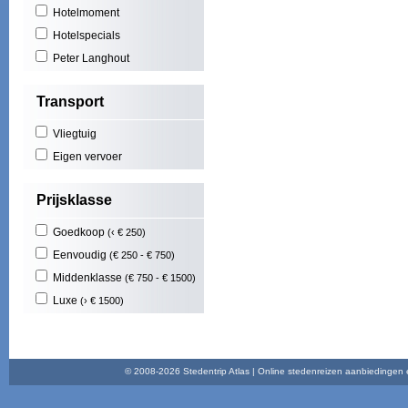
Hotelmoment
Mas
Cost
Hotelspecials
Play
Peter Langhout
Illet
Cala
Transport
Play
Nort
Vliegtuig
Maid
Func
Eigen vervoer
Play
Brad
Prijsklasse
Goedkoop
(‹ € 250)
Eenvoudig
(€ 250 - € 750)
Middenklasse
(€ 750 - € 1500)
Luxe
(› € 1500)
© 2008-2026 Stedentrip Atlas | Online stedenreizen aanbiedingen en 