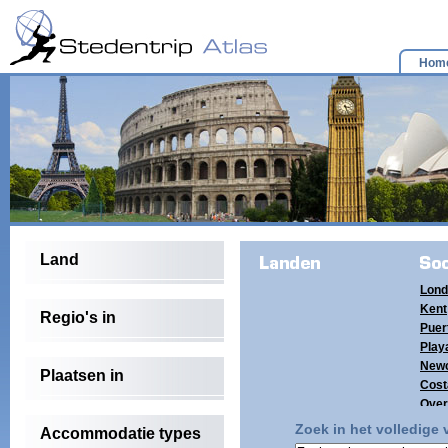
Hom
Land
Lond
Kent
Regio's in
Puer
Playa
Newc
Plaatsen in
Cost
Over
(4)
Zoek in het volledige
Accommodatie types
Tene