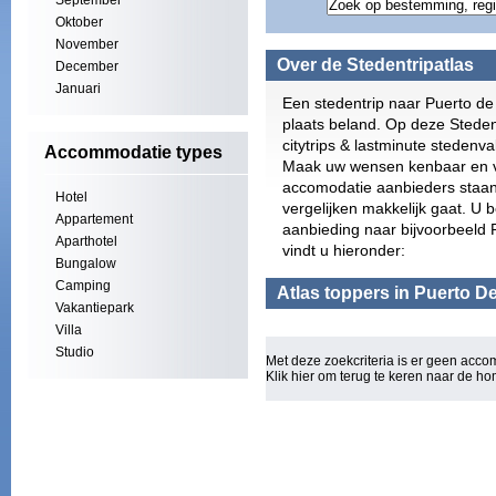
September
Oktober
November
Over de Stedentripatlas
December
Januari
Een stedentrip naar Puerto de
plaats beland. Op deze Stedent
citytrips & lastminute stedenv
Accommodatie types
Maak uw wensen kenbaar en vi
accomodatie aanbieders staan 
Hotel
vergelijken makkelijk gaat. U b
Appartement
aanbieding naar bijvoorbeeld 
Aparthotel
vindt u hieronder:
Bungalow
Camping
Atlas toppers in Puerto D
Vakantiepark
Villa
Studio
Met deze zoekcriteria is er geen acc
Klik hier om terug te keren naar de
ho