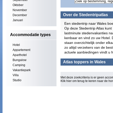
September
Oktober
November
Over de Stedentripatlas
December
Januari
Een stedentrip naar Wales boe
Op deze Stedentrip Atlas kunt 
lastminute stedenvakanties n
Accommodatie types
kenbaar en vind zo uw Hotel.
staan overzichtelijk onder elka
Hotel
zo altijd verzekers van de bes
Appartement
actuele aanbiedingen vindt u 
Aparthotel
Bungalow
Atlas toppers in Wales
Camping
Vakantiepark
Villa
Met deze zoekcriteria is er geen acc
Studio
Klik hier om terug te keren naar de
ho