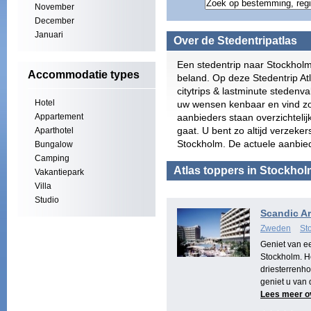
November
December
Januari
Over de Stedentripatlas
Een stedentrip naar Stockholm
Accommodatie types
beland. Op deze Stedentrip At
citytrips & lastminute stedenv
Hotel
uw wensen kenbaar en vind zo
Appartement
aanbieders staan overzichtelij
gaat. U bent zo altijd verzeke
Aparthotel
Stockholm. De actuele aanbied
Bungalow
Camping
Atlas toppers in Stockho
Vakantiepark
Villa
Studio
Scandic A
Zweden
St
Geniet van e
Stockholm. He
driesterrenhot
geniet u van 
Lees meer o