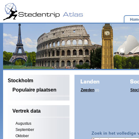
Hom
Stockholm
Populaire plaatsen
Zweden
Stoc
(2)
Vertrek data
Augustus
September
Zoek in het volledige
Oktober