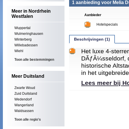
1 aanbieding voor Melia D
Meer in Nordrhein
Aanbieder
Westfalen
Hotelspecials
Wuppertal
Wulmeringhausen
Beschrijvingen (1)
Winterberg
Willebadessen
Het luxe 4-sterre
Wiehl
DÃƒÂ¼sseldorf, d
Toon alle bestemmingen
historische Altst
in het uitgebreid
Meer Duitsland
Lees meer bij H
Zwarte Woud
Zuid Duitsland
Wedendorf
Wangerland
Waldsassen
Toon alle regio's