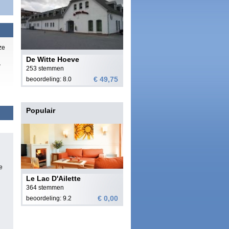
ze
De Witte Hoeve
w
253 stemmen
€ 49,75
beoordeling: 8.0
Populair
e
Le Lac D'Ailette
364 stemmen
€ 0,00
beoordeling: 9.2