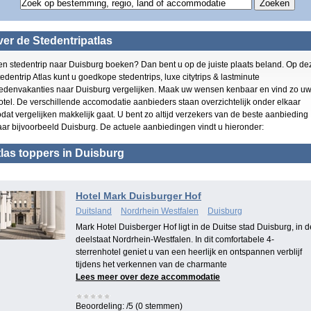
er de Stedentripatlas
en stedentrip naar Duisburg boeken? Dan bent u op de juiste plaats beland. Op de
edentrip Atlas kunt u goedkope stedentrips, luxe citytrips & lastminute
tedenvakanties naar Duisburg vergelijken. Maak uw wensen kenbaar en vind zo u
otel. De verschillende accomodatie aanbieders staan overzichtelijk onder elkaar
dat vergelijken makkelijk gaat. U bent zo altijd verzekers van de beste aanbieding
aar bijvoorbeeld Duisburg. De actuele aanbiedingen vindt u hieronder:
las toppers in Duisburg
Hotel Mark Duisburger Hof
Duitsland
Nordrhein Westfalen
Duisburg
Mark Hotel Duisberger Hof ligt in de Duitse stad Duisburg, in d
deelstaat Nordrhein-Westfalen. In dit comfortabele 4-
sterrenhotel geniet u van een heerlijk en ontspannen verblijf
tijdens het verkennen van de charmante
Lees meer over deze accommodatie
Beoordeling:
/5 (0 stemmen)