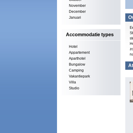
November
December
Ov
Januari
E
St
Accommodatie types
s
H
Hotel
zo
Appartement
n
Aparthotel
Bungalow
At
Camping
Vakantiepark
Villa
Studio