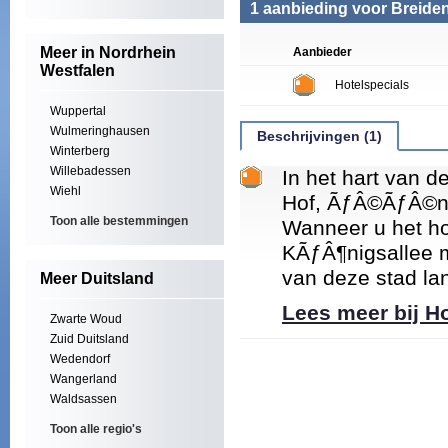
1 aanbieding voor Breiden
Meer in Nordrhein
Aanbieder
Westfalen
Hotelspecials
Wuppertal
Wulmeringhausen
Beschrijvingen (1)
Winterberg
Willebadessen
In het hart van d
Wiehl
Hof, ÃƒÂ©ÃƒÂ©n v
Toon alle bestemmingen
Wanneer u het ho
KÃƒÂ¶nigsallee m
van deze stad lan
Meer Duitsland
Lees meer bij H
Zwarte Woud
Zuid Duitsland
Wedendorf
Wangerland
Waldsassen
Toon alle regio's