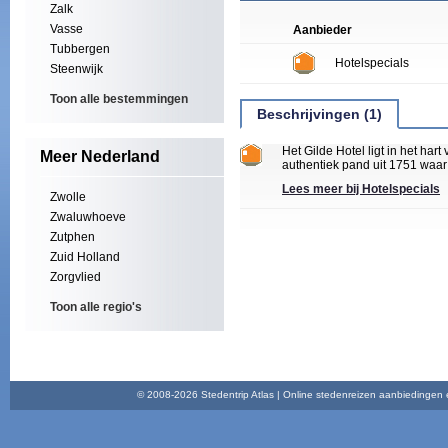
Zalk
Vasse
Aanbieder
Tubbergen
Hotelspecials
Steenwijk
Toon alle bestemmingen
Beschrijvingen (1)
Het Gilde Hotel ligt in het ha
Meer Nederland
authentiek pand uit 1751 waar
Lees meer bij Hotelspecials
Zwolle
Zwaluwhoeve
Zutphen
Zuid Holland
Zorgvlied
Toon alle regio's
© 2008-2026 Stedentrip Atlas | Online stedenreizen aanbiedingen en 