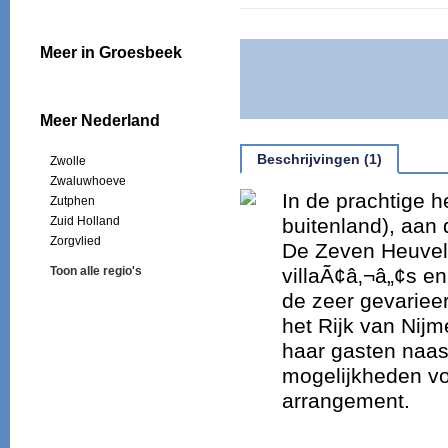
Meer in Groesbeek
Meer Nederland
Beschrijvingen (1)
Zwolle
Zwaluwhoeve
In de prachtige 
Zutphen
Zuid Holland
buitenland), aan 
Zorgvlied
De Zeven Heuvel
Toon alle regio's
villaÃ¢â‚¬â„¢s en
de zeer gevariee
het Rijk van Nijm
haar gasten naa
mogelijkheden vo
arrangement.