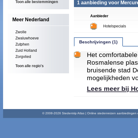
Toon alle bestemmingen
1 aanbieding voor Mercu
Aanbieder
Meer Nederland
Hotelspecials
Zwolle
Zwaluwhoeve
Beschrijvingen (1)
Zutphen
Zuid Holland
Het comfortabele
Zorgvlied
Rosmalense plas 
Toon alle regio's
bruisende stad D
mogelijkheden voo
Lees meer bij H
© 2008-2026 Stedentrip Atlas | Online stedenreizen aanbiedingen en 