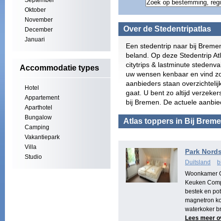
September
Oktober
November
Over de Stedentripatlas
December
Januari
Een stedentrip naar bij Breme
beland. Op deze Stedentrip At
citytrips & lastminute stedenv
Accommodatie types
uw wensen kenbaar en vind zo
aanbieders staan overzichtelij
Hotel
gaat. U bent zo altijd verzeke
Appartement
bij Bremen. De actuele aanbie
Aparthotel
Bungalow
Atlas toppers in Bij Brem
Camping
Vakantiepark
Villa
Park Nord
Studio
Duitsland
b
Woonkamer Ge
Keuken Compl
bestek en po
magnetron ko
waterkoker b
Lees meer o