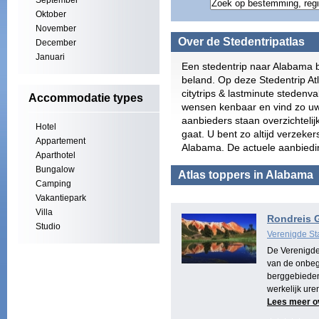
September
Oktober
November
Over de Stedentripatlas
December
Januari
Een stedentrip naar Alabama b
beland. Op deze Stedentrip At
citytrips & lastminute steden
Accommodatie types
wensen kenbaar en vind zo uw
aanbieders staan overzichtelij
Hotel
gaat. U bent zo altijd verzeke
Appartement
Alabama. De actuele aanbiedin
Aparthotel
Bungalow
Atlas toppers in Alabama
Camping
Vakantiepark
Villa
Rondreis 
Studio
Verenigde St
De Verenigde 
van de onbeg
berggebieden
werkelijk ure
Lees meer o