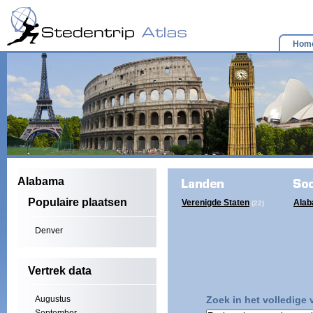
Hom
Alabama
Populaire plaatsen
Verenigde Staten
Ala
(22)
Denver
Vertrek data
Augustus
Zoek in het volledige