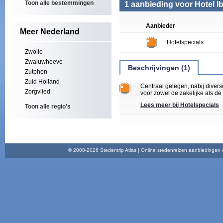
Toon alle bestemmingen
1 aanbieding voor Hotel I
Aanbieder
Meer Nederland
Hotelspecials
Zwolle
Zwaluwhoeve
Beschrijvingen (1)
Zutphen
Zuid Holland
Centraal gelegen, nabij divers
Zorgvlied
voor zowel de zakelijke als de t
Lees meer bij Hotelspecials
Toon alle regio's
© 2008-2026 Stedentrip Atlas | Online stedenreizen aanbiedingen en 