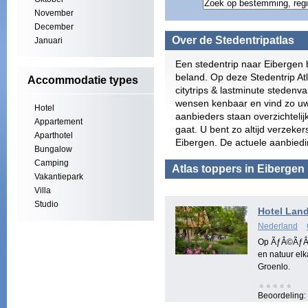
November
December
Over de Stedentripatlas
Januari
Een stedentrip naar Eibergen 
beland. Op deze Stedentrip At
Accommodatie types
citytrips & lastminute stedenv
wensen kenbaar en vind zo uw
Hotel
aanbieders staan overzichtelij
Appartement
gaat. U bent zo altijd verzeke
Aparthotel
Eibergen. De actuele aanbiedi
Bungalow
Camping
Atlas toppers in Eibergen
Vakantiepark
Villa
Studio
Hotel Lan
Nederland
Op ÃƒÂ©ÃƒÂ©n
en natuur elk
Groenlo.
Beoordeling: