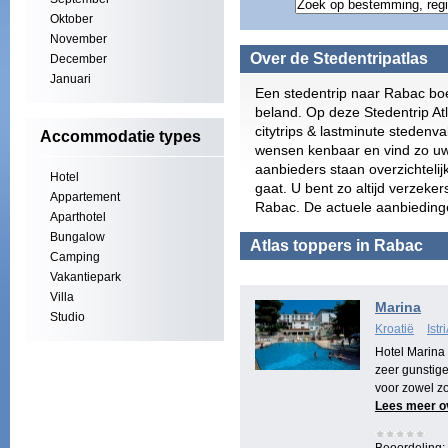
Oktober
November
Over de Stedentripatlas
December
Januari
Een stedentrip naar Rabac boe
beland. Op deze Stedentrip At
citytrips & lastminute steden
Accommodatie types
wensen kenbaar en vind zo uw
aanbieders staan overzichtelij
Hotel
gaat. U bent zo altijd verzeke
Appartement
Rabac. De actuele aanbiedinge
Aparthotel
Bungalow
Atlas toppers in Rabac
Camping
Vakantiepark
Villa
Marina
Studio
Kroatië
Ist
Hotel Marina
zeer gunstige 
voor zowel zo
Lees meer o