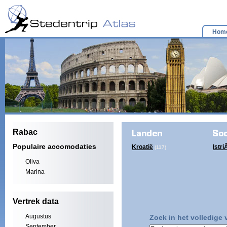
Hom
Rabac
Populaire accomodaties
Kroatië
Istr
(117)
Oliva
Marina
Vertrek data
Augustus
Zoek in het volledige
September