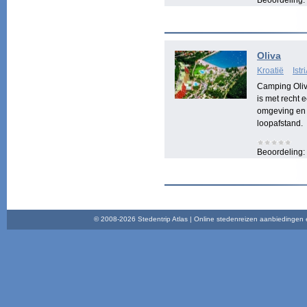
Beoordeling:
Oliva
Kroatië
Ist
Camping Oliv
is met recht
omgeving en 
loopafstand.
Beoordeling:
© 2008-2026 Stedentrip Atlas | Online stedenreizen aanbiedingen en 