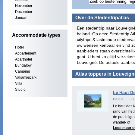
November
December
Over de Stedentripatlas
Januari
Een stedentrip naar Louveigné
beland. Op deze Stedentrip At
Accommodatie types
citytrips & lastminute stedenv
uw wensen kenbaar en vind zo
Hotel
aanbieders staan overzichtelij
Appartement
gaat. U bent zo altijd verzeke
Aparthotel
Louveigné. De actuele aanbied
Bungalow
Camping
Atlas toppers in Louveign
Vakantiepark
Villa
Studio
Le Haut D
België
Luik
Le haut des M
rand van het
de prachtige
wandel- of
Lees meer o