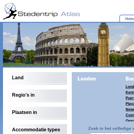
Hom
Land
Lond
Kent
Regio's in
Puer
Playa
Newc
Plaatsen in
Cost
Over
(4)
Zoek in het volledige
Accommodatie types
Tene