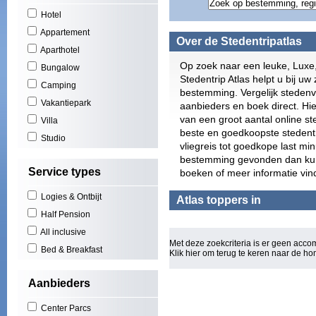
Gran
Hotel
Play
Appartement
Scho
Over de Stedentripatlas
Zuid
Aparthotel
York
Op zoek naar een leuke, Luxe
Bungalow
Puer
Stedentrip Atlas helpt u bij uw 
Camping
El A
bestemming. Vergelijk stedenv
Play
Vakantiepark
aanbieders en boek direct. Hie
(3)
van een groot aantal online s
Villa
Cala
beste en goedkoopste stedentri
Studio
San 
vliegreis tot goedkope last mi
Figu
bestemming gevonden dan kunt 
Will
Service types
boeken of meer informatie vin
Los 
Las 
Logies & Ontbijt
Atlas toppers in
Basi
Half Pension
Oost
All inclusive
Mall
Met deze zoekcriteria is er geen acc
Rond
Bed & Breakfast
Klik hier om terug te keren naar de
ho
Euro
Torq
Aanbieders
Can 
Wale
Center Parcs
Bou