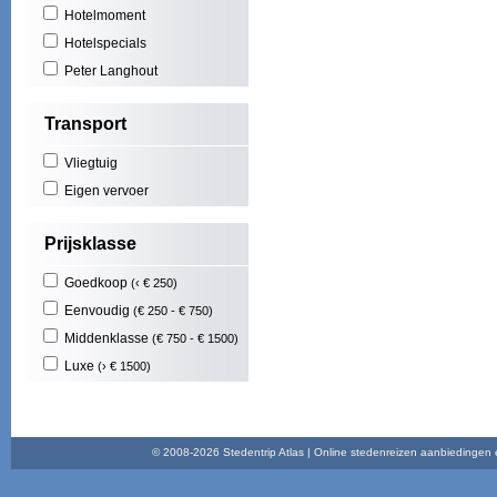
Hotelmoment
Mas
Cost
Hotelspecials
Play
Peter Langhout
Illet
Cala
Transport
Play
Nort
Vliegtuig
Maid
Func
Eigen vervoer
Play
Brad
Prijsklasse
Goedkoop
(‹ € 250)
Eenvoudig
(€ 250 - € 750)
Middenklasse
(€ 750 - € 1500)
Luxe
(› € 1500)
© 2008-2026 Stedentrip Atlas | Online stedenreizen aanbiedingen en 