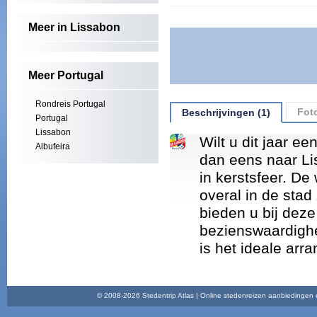
Meer in Lissabon
Meer Portugal
Rondreis Portugal
Foto
Beschrijvingen (1)
Portugal
Lissabon
Wilt u dit jaar 
Albufeira
dan eens naar Li
in kerstsfeer. De 
overal in de stad
bieden u bij dez
bezienswaardighe
is het ideale arr
© 2008-2026 Stedentrip Atlas | Online stedenreizen aanbiedingen en 