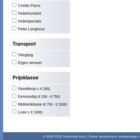
Center Parcs
Hotelmoment
Hotelspecials
Peter Langhout
Transport
Vliegtuig
Eigen vervoer
Prijsklasse
Goedkoop
(‹ € 250)
Eenvoudig
(€ 250 - € 750)
Middenklasse
(€ 750 - € 1500)
Luxe
(› € 1500)
© 2008-2026 Stedentrip Atlas | Online stedenreizen aanbiedingen en 