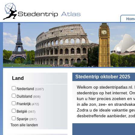
Hom
Stedentrip oktober 2025
Land
Welkom op stedentripatlas.nl. 
Nederland
(1167)
stedentrips op het internet. 
Duitsland
(808)
kun u hier precies zoeken en v
Frankrijk
in alle zon, zee- en strandvaka
(472)
Zodra u de ideale vakantie ge
België
(367)
desbetreffende aanbieder, zo
Spanje
(267)
Toon alle landen
In deze maand zijn er g