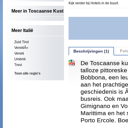
Kijk verder bij Hotels in de buurt.
Meer in Toscaanse Kust
Meer Italië
Zuid Tirol
VenetiÃ«
Foto
Beschrijvingen (1)
Veneti
Umbrië
De Toscaanse kus
Trevi
talloze pittoreske
Toon alle regio's
Bobbona, een leu
aan het prachtige
geschiedenis is
busreis. Ook maa
Gimignano en Vol
Marittima en het 
Porto Ercole. Boe