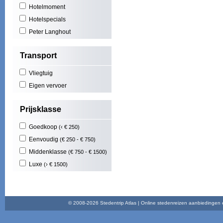
Hotelmoment
Mas
Cost
Hotelspecials
Play
Peter Langhout
Illet
Cala
Transport
Play
Nort
Vliegtuig
Maid
Func
Eigen vervoer
Play
Brad
Prijsklasse
Goedkoop
(‹ € 250)
Eenvoudig
(€ 250 - € 750)
Middenklasse
(€ 750 - € 1500)
Luxe
(› € 1500)
© 2008-2026 Stedentrip Atlas | Online stedenreizen aanbiedingen en 