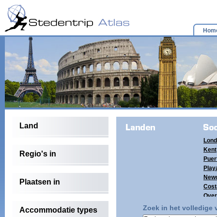
Hom
Land
Lond
Kent
Regio's in
Puer
Playa
Newc
Plaatsen in
Cost
Over
(4)
Zoek in het volledige
Accommodatie types
Tene