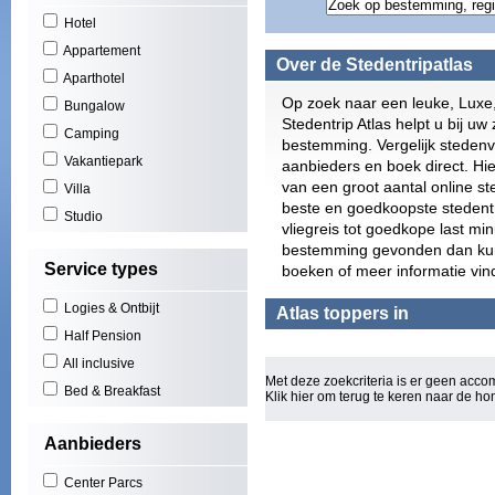
Gran
Hotel
Play
Appartement
Scho
Over de Stedentripatlas
Zuid
Aparthotel
York
Op zoek naar een leuke, Luxe
Bungalow
Puer
Stedentrip Atlas helpt u bij uw 
Camping
El A
bestemming. Vergelijk stedenv
Play
Vakantiepark
aanbieders en boek direct. Hie
(3)
van een groot aantal online s
Villa
Cala
beste en goedkoopste stedentri
Studio
San 
vliegreis tot goedkope last mi
Figu
bestemming gevonden dan kunt 
Will
Service types
boeken of meer informatie vin
Los 
Las 
Logies & Ontbijt
Atlas toppers in
Basi
Half Pension
Oost
All inclusive
Mall
Met deze zoekcriteria is er geen acc
Rond
Bed & Breakfast
Klik hier om terug te keren naar de
ho
Euro
Torq
Aanbieders
Can 
Wale
Center Parcs
Bou