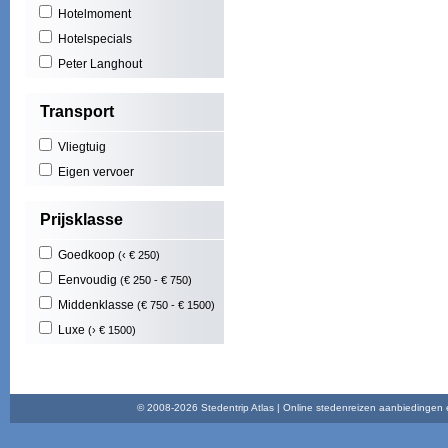
Hotelmoment
Mas
Cost
Hotelspecials
Play
Peter Langhout
Illet
Cala
Transport
Play
Nort
Vliegtuig
Maid
Func
Eigen vervoer
Play
Brad
Prijsklasse
Goedkoop
(‹ € 250)
Eenvoudig
(€ 250 - € 750)
Middenklasse
(€ 750 - € 1500)
Luxe
(› € 1500)
© 2008-2026 Stedentrip Atlas | Online stedenreizen aanbiedingen en 