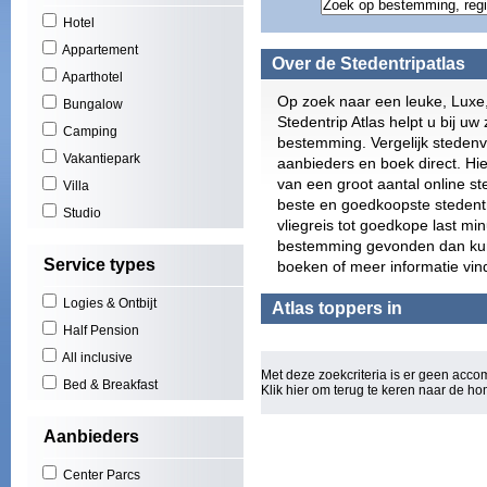
Gran
Hotel
Play
Appartement
Scho
Over de Stedentripatlas
Zuid
Aparthotel
York
Op zoek naar een leuke, Luxe
Bungalow
Puer
Stedentrip Atlas helpt u bij uw 
Camping
El A
bestemming. Vergelijk stedenv
Play
Vakantiepark
aanbieders en boek direct. Hie
(3)
van een groot aantal online s
Villa
Cala
beste en goedkoopste stedentri
Studio
San 
vliegreis tot goedkope last mi
Figu
bestemming gevonden dan kunt 
Will
Service types
boeken of meer informatie vin
Los 
Las 
Logies & Ontbijt
Atlas toppers in
Basi
Half Pension
Oost
All inclusive
Mall
Met deze zoekcriteria is er geen acc
Rond
Bed & Breakfast
Klik hier om terug te keren naar de
ho
Euro
Torq
Aanbieders
Can 
Wale
Center Parcs
Bou