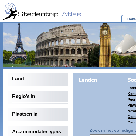
Hom
Land
Lond
Kent
Regio's in
Puer
Playa
Newc
Plaatsen in
Cost
Over
(4)
Zoek in het volledige
Accommodatie types
Tene