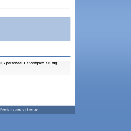
lijk personeel. Het complex is rustig
|
Premium partners
| Sitemap