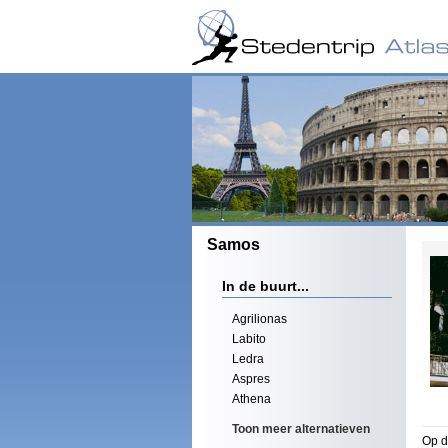
Samos
In de buurt...
Agrilionas
Labito
Ledra
Aspres
Athena
Toon meer alternatieven
Op d