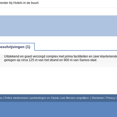
verder bij Hotels in de buurt.
eschrijvingen (1)
Uitstekend en goed verzorgd complex met prima faciliteiten en zeer klantvriende
gelegen op circa 125 m van het strand en 900 m van Samos-stad.
 | Online stedenreizen aanbiedingen en Citytrip Last Minutes vergelijken. | Disclaimer / Privacy 