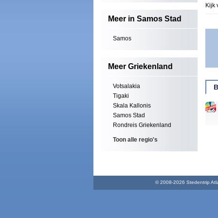
Kijk 
Meer in Samos Stad
Samos
Meer Griekenland
Votsalakia
B
Tigaki
Skala Kallonis
Samos Stad
Rondreis Griekenland
Toon alle regio's
© 2008-2026 Stedentrip Atlas