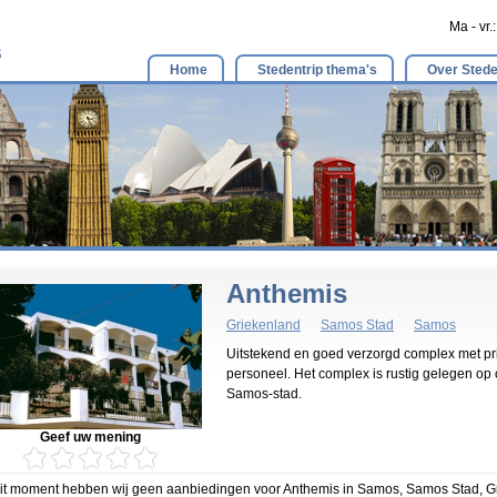
Ma - vr.
Home
Stedentrip thema's
Over Stede
Anthemis
Griekenland
Samos Stad
Samos
Uitstekend en goed verzorgd complex met prima
personeel. Het complex is rustig gelegen op
Samos-stad.
Geef uw mening
it moment hebben wij geen aanbiedingen voor Anthemis in Samos, Samos Stad, G