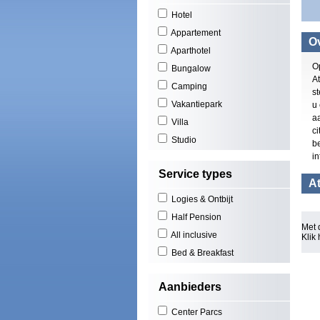
Hotel
Appartement
Ov
Aparthotel
O
Bungalow
At
Camping
st
Vakantiepark
u
a
Villa
ci
Studio
b
in
Service types
At
Logies & Ontbijt
Half Pension
Met 
All inclusive
Klik
Bed & Breakfast
Aanbieders
Center Parcs