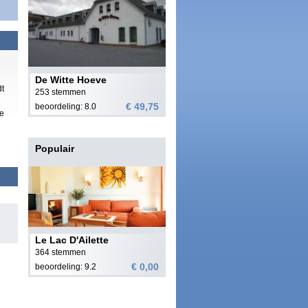
De Witte Hoeve
dt
253 stemmen
€ 49,75
beoordeling: 8.0
xe
Populair
Le Lac D'Ailette
364 stemmen
€ 0,00
beoordeling: 9.2