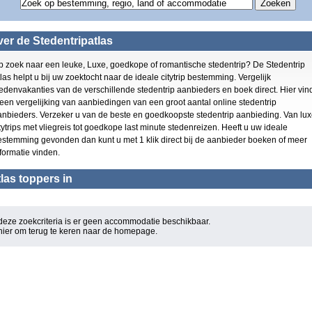
Overig Groot Brittanni?
Gran Canaria
(4)
(5)
Playa den Bossa
(4)
Kent
(3)
Schotland
(3)
er de Stedentripatlas
Schotland
(3)
Zuid Engeland
(3)
Playa del Ingles
(3)
York
(3)
p zoek naar een leuke, Luxe, goedkope of romantische stedentrip? De Stedentrip
Zuid Engeland
(3)
Puerto de Alcudia
(3)
las helpt u bij uw zoektocht naar de ideale citytrip bestemming. Vergelijk
Costa Adeje
(2)
El Arenal
(3)
edenvakanties van de verschillende stedentrip aanbieders en boek direct. Hier vin
Curacao
(2)
Playa de las Americas
 een vergelijking van aanbiedingen van een groot aantal online stedentrip
Maidenhead
(1)
(3)
anbieders. Verzeker u van de beste en goedkoopste stedentrip aanbieding. Van lu
York
Cala D or
(1)
(2)
tytrips met vliegreis tot goedkope last minute stedenreizen. Heeft u uw ideale
Can Pastilla
San Antonio
(1)
estemming gevonden dan kunt u met 1 klik direct bij de aanbieder boeken of meer
(2)
Bournemouth
Figueretas
formatie vinden.
(1)
(2)
Torquay
Willemstad
(1)
(2)
las toppers in
Europa
Los Cristianos
(1)
(2)
Puerto de la Cruz
Las Palmas
(1)
(2)
Maspalomas
Basingstoke
(1)
(2)
Costa del Silencio
Oost Engeland
(1)
(1)
deze zoekcriteria is er geen accommodatie beschikbaar.
Rondreis Europa
 hier om terug te keren naar de
Mallorca
homepage
.
(1)
(1)
Wales
Rondreis Europa
(1)
(1)
Oost Engeland
Europa
(1)
(1)
Madeira
Torquay
(1)
(1)
Yorkshire
Can Pastilla
(1)
(1)
Wales
(1)
Bournemouth
(1)