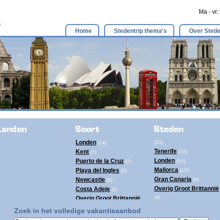
Ma - vr.
Home
Stedentrip thema's
Over Stede
Londen
(23)
(14)
Tenerife
Kent
(19)
(7)
Londen
Puerto de la Cruz
(14)
(7)
Mallorca
Playa del Ingles
(13)
(6)
Gran Canaria
Newcastle
(9)
(5)
Overig Groot Brittannië
Costa Adeje
(5)
(8)
Overig Groot Brittannië
Ibiza
(8)
(4)
Zoek in het volledige vakantieaanbod
Newcastle
Tenerife
(5)
(4)