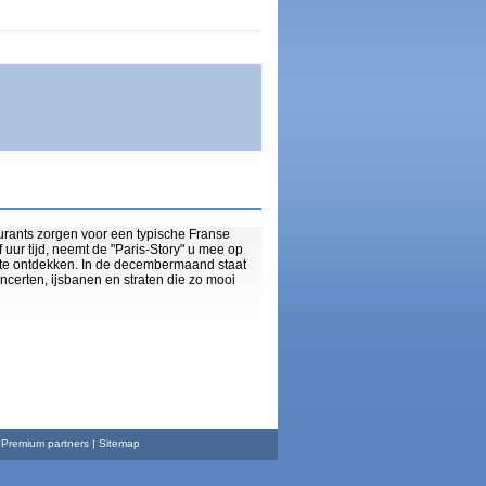
taurants zorgen voor een typische Franse
 uur tijd, neemt de "Paris-Story" u mee op
js te ontdekken. In de decembermaand staat
concerten, ijsbanen en straten die zo mooi
|
Premium partners
| Sitemap