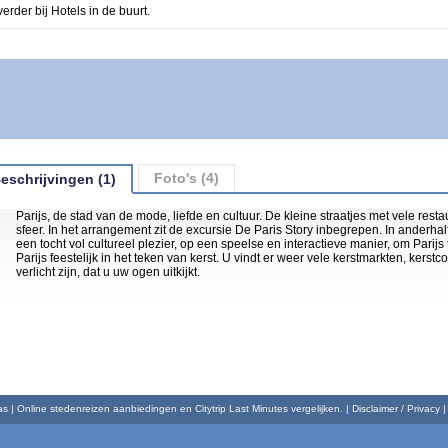
verder bij Hotels in de buurt.
Foto's (4)
eschrijvingen (1)
Parijs, de stad van de mode, liefde en cultuur. De kleine straatjes met vele res
sfeer. In het arrangement zit de excursie De Paris Story inbegrepen. In anderhalf
een tocht vol cultureel plezier, op een speelse en interactieve manier, om Pari
Parijs feestelijk in het teken van kerst. U vindt er weer vele kerstmarkten, kerst
verlicht zijn, dat u uw ogen uitkijkt.
 | Online stedenreizen aanbiedingen en Citytrip Last Minutes vergelijken. | Disclaimer / Privacy 