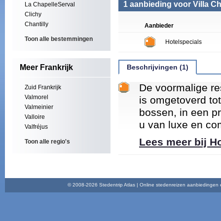
1 aanbieding voor Villa Ch
La ChapelleServal
Clichy
Chantilly
Aanbieder
Toon alle bestemmingen
Hotelspecials
Meer Frankrijk
Beschrijvingen (1)
De voormalige re
Zuid Frankrijk
Valmorel
is omgetoverd tot
Valmeinier
bossen, in een pr
Valloire
u van luxe en com
Valfréjus
Lees meer bij H
Toon alle regio's
© 2008-2026 Stedentrip Atlas | Online stedenreizen aanbiedingen en 