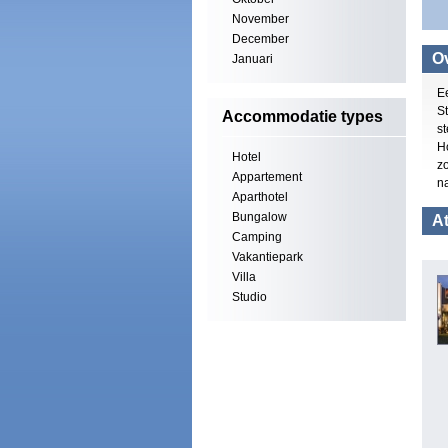
November
December
Ov
Januari
E
St
Accommodatie types
s
H
Hotel
zo
Appartement
n
Aparthotel
Bungalow
At
Camping
Vakantiepark
Villa
Studio