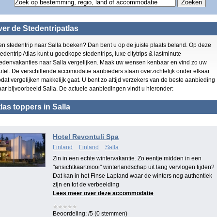
er de Stedentripatlas
en stedentrip naar Salla boeken? Dan bent u op de juiste plaats beland. Op deze
edentrip Atlas kunt u goedkope stedentrips, luxe citytrips & lastminute
tedenvakanties naar Salla vergelijken. Maak uw wensen kenbaar en vind zo uw
otel. De verschillende accomodatie aanbieders staan overzichtelijk onder elkaar
dat vergelijken makkelijk gaat. U bent zo altijd verzekers van de beste aanbieding
aar bijvoorbeeld Salla. De actuele aanbiedingen vindt u hieronder:
las toppers in Salla
Hotel Revontuli Spa
Finland
Finland
Salla
Zin in een echte wintervakantie. Zo eentje midden in een
"ansichtkaartmooi" winterlandschap uit lang vervlogen tijden?
Dat kan in het Finse Lapland waar de winters nog authentiek
zijn en tot de verbeelding
Lees meer over deze accommodatie
Beoordeling:
/5 (0 stemmen)