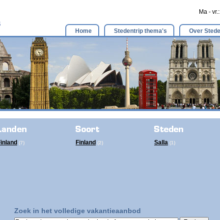
Ma - vr.
Home
Stedentrip thema's
Over Stede
inland
Finland
Salla
(7)
(2)
(1)
Zoek in het volledige vakantieaanbod