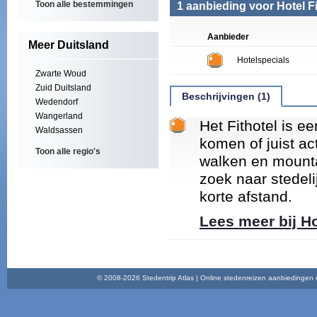
Toon alle bestemmingen
1 aanbieding voor Hotel Fi
Aanbieder
Meer Duitsland
Hotelspecials
Zwarte Woud
Zuid Duitsland
Beschrijvingen (1)
Wedendorf
Wangerland
Het Fithotel is ee
Waldsassen
komen of juist ac
Toon alle regio's
walken en mounta
zoek naar stedeli
korte afstand.
Lees meer bij H
© 2008-2026 Stedentrip Atlas | Online stedenreizen aanbiedingen en 