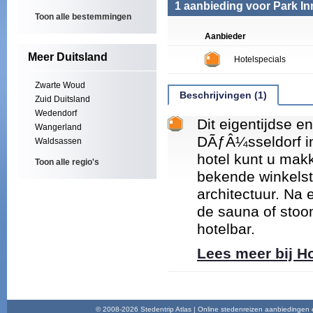
1 aanbieding voor Park In
Toon alle bestemmingen
Aanbieder
Meer Duitsland
Hotelspecials
Zwarte Woud
Beschrijvingen (1)
Zuid Duitsland
Wedendorf
Dit eigentijdse e
Wangerland
DÃƒÂ¼sseldorf in 
Waldsassen
hotel kunt u mak
Toon alle regio's
bekende winkels
architectuur. Na 
de sauna of stoo
hotelbar.
Lees meer bij H
© 2008-2026 Stedentrip Atlas | Online stedenreizen aanbiedingen en 