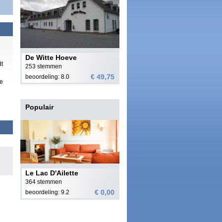
De Witte Hoeve
dt
253 stemmen
€ 49,75
beoordeling: 8.0
xe
Populair
Le Lac D'Ailette
364 stemmen
€ 0,00
beoordeling: 9.2