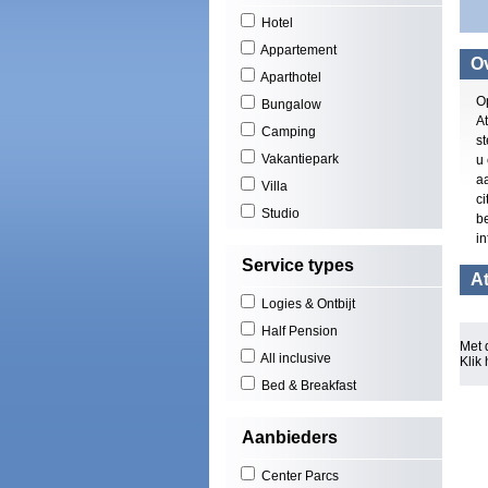
Hotel
Appartement
Ov
Aparthotel
O
Bungalow
At
Camping
st
Vakantiepark
u
a
Villa
ci
Studio
b
in
Service types
At
Logies & Ontbijt
Half Pension
Met 
All inclusive
Klik
Bed & Breakfast
Aanbieders
Center Parcs