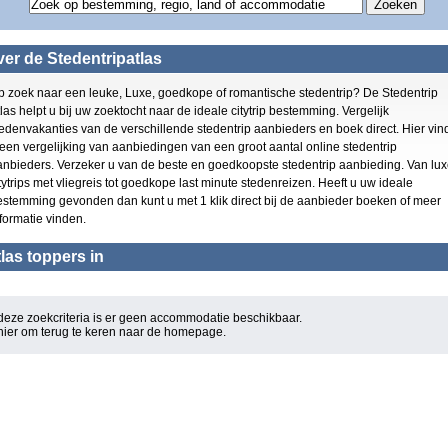
Overig Groot Brittanni?
Gran Canaria
(4)
(5)
Playa den Bossa
(4)
Kent
(3)
Schotland
(3)
er de Stedentripatlas
Schotland
(3)
Zuid Engeland
(3)
Playa del Ingles
(3)
York
(3)
p zoek naar een leuke, Luxe, goedkope of romantische stedentrip? De Stedentrip
Zuid Engeland
(3)
Puerto de Alcudia
(3)
las helpt u bij uw zoektocht naar de ideale citytrip bestemming. Vergelijk
Costa Adeje
(2)
El Arenal
(3)
edenvakanties van de verschillende stedentrip aanbieders en boek direct. Hier vin
Curacao
(2)
Playa de las Americas
 een vergelijking van aanbiedingen van een groot aantal online stedentrip
Maidenhead
(1)
(3)
anbieders. Verzeker u van de beste en goedkoopste stedentrip aanbieding. Van lu
York
Cala D or
(1)
(2)
tytrips met vliegreis tot goedkope last minute stedenreizen. Heeft u uw ideale
Can Pastilla
San Antonio
(1)
estemming gevonden dan kunt u met 1 klik direct bij de aanbieder boeken of meer
(2)
Bournemouth
Figueretas
formatie vinden.
(1)
(2)
Torquay
Willemstad
(1)
(2)
las toppers in
Europa
Los Cristianos
(1)
(2)
Puerto de la Cruz
Las Palmas
(1)
(2)
Maspalomas
Basingstoke
(1)
(2)
Costa del Silencio
Oost Engeland
(1)
(1)
deze zoekcriteria is er geen accommodatie beschikbaar.
Rondreis Europa
 hier om terug te keren naar de
Mallorca
homepage
.
(1)
(1)
Wales
Rondreis Europa
(1)
(1)
Oost Engeland
Europa
(1)
(1)
Madeira
Torquay
(1)
(1)
Yorkshire
Can Pastilla
(1)
(1)
Wales
(1)
Bournemouth
(1)