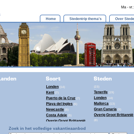
Ma - vr.
Home
Stedentrip thema's
Over Stede
Londen
(23)
(14)
Tenerife
Kent
(19)
(7)
Londen
Puerto de la Cruz
(14)
(7)
Mallorca
Playa del Ingles
(13)
(6)
Gran Canaria
Newcastle
(9)
(5)
Overig Groot Brittannië
Costa Adeje
(5)
(8)
Overig Groot Brittannië
Ibiza
(8)
(4)
Zoek in het volledige vakantieaanbod
Newcastle
Tenerife
(5)
(4)