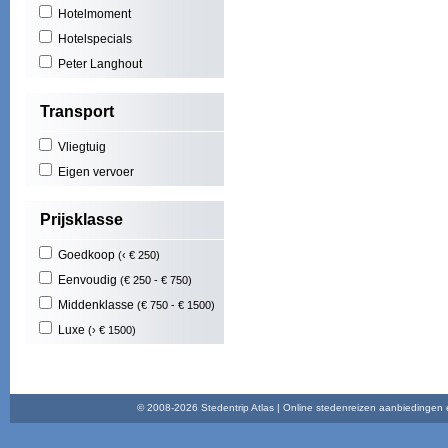
Hotelmoment
Mas
Cost
Hotelspecials
Play
Peter Langhout
Illet
Cala
Transport
Play
Nort
Vliegtuig
Maid
Func
Eigen vervoer
Play
Brad
Prijsklasse
Goedkoop
(‹ € 250)
Eenvoudig
(€ 250 - € 750)
Middenklasse
(€ 750 - € 1500)
Luxe
(› € 1500)
© 2008-2026 Stedentrip Atlas | Online stedenreizen aanbiedingen en 