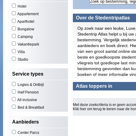
Gran
Hotel
Play
Appartement
Scho
Over de Stedentripatlas
Zuid
Aparthotel
York
Op zoek naar een leuke, Luxe
Bungalow
Puer
Stedentrip Atlas helpt u bij uw 
Camping
El A
bestemming. Vergelijk stedenv
Play
Vakantiepark
aanbieders en boek direct. Hie
(3)
van een groot aantal online s
Villa
Cala
beste en goedkoopste stedentri
Studio
San 
vliegreis tot goedkope last mi
Figu
bestemming gevonden dan kunt 
Will
Service types
boeken of meer informatie vin
Los 
Las 
Logies & Ontbijt
Atlas toppers in
Basi
Half Pension
Oost
All inclusive
Mall
Met deze zoekcriteria is er geen acc
Rond
Bed & Breakfast
Klik hier om terug te keren naar de
ho
Euro
Torq
Aanbieders
Can 
Wale
Center Parcs
Bou