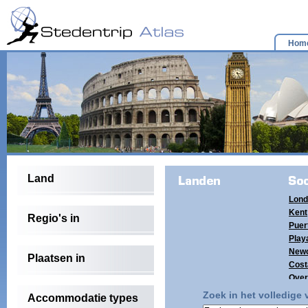
Hom
Land
Lond
Kent
Regio's in
Puer
Playa
Newc
Plaatsen in
Cost
Over
(4)
Zoek in het volledige
Accommodatie types
Tene