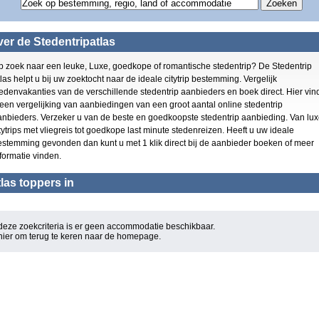
Overig Groot Brittanni?
Gran Canaria
(4)
(5)
Playa den Bossa
(4)
Kent
(3)
Schotland
(3)
er de Stedentripatlas
Schotland
(3)
Zuid Engeland
(3)
Playa del Ingles
(3)
York
(3)
p zoek naar een leuke, Luxe, goedkope of romantische stedentrip? De Stedentrip
Zuid Engeland
(3)
Puerto de Alcudia
(3)
las helpt u bij uw zoektocht naar de ideale citytrip bestemming. Vergelijk
Costa Adeje
(2)
El Arenal
(3)
edenvakanties van de verschillende stedentrip aanbieders en boek direct. Hier vin
Curacao
(2)
Playa de las Americas
 een vergelijking van aanbiedingen van een groot aantal online stedentrip
Maidenhead
(1)
(3)
anbieders. Verzeker u van de beste en goedkoopste stedentrip aanbieding. Van lu
York
Cala D or
(1)
(2)
tytrips met vliegreis tot goedkope last minute stedenreizen. Heeft u uw ideale
Can Pastilla
San Antonio
(1)
estemming gevonden dan kunt u met 1 klik direct bij de aanbieder boeken of meer
(2)
Bournemouth
Figueretas
formatie vinden.
(1)
(2)
Torquay
Willemstad
(1)
(2)
las toppers in
Europa
Los Cristianos
(1)
(2)
Puerto de la Cruz
Las Palmas
(1)
(2)
Maspalomas
Basingstoke
(1)
(2)
Costa del Silencio
Oost Engeland
(1)
(1)
deze zoekcriteria is er geen accommodatie beschikbaar.
Rondreis Europa
 hier om terug te keren naar de
Mallorca
homepage
.
(1)
(1)
Wales
Rondreis Europa
(1)
(1)
Oost Engeland
Europa
(1)
(1)
Madeira
Torquay
(1)
(1)
Yorkshire
Can Pastilla
(1)
(1)
Wales
(1)
Bournemouth
(1)