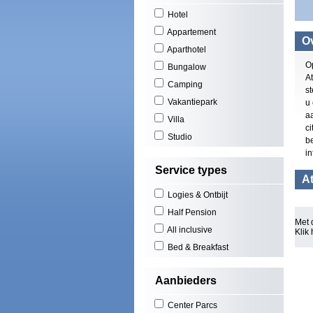
Hotel
Appartement
Ov
Aparthotel
O
Bungalow
At
Camping
st
Vakantiepark
u
a
Villa
ci
Studio
b
in
Service types
At
Logies & Ontbijt
Half Pension
Met 
All inclusive
Klik
Bed & Breakfast
Aanbieders
Center Parcs