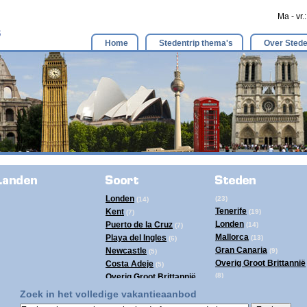
Ma - vr.
Home
Stedentrip thema's
Over Stede
Londen
(23)
(14)
Tenerife
Kent
(19)
(7)
Londen
Puerto de la Cruz
(14)
(7)
Mallorca
Playa del Ingles
(13)
(6)
Gran Canaria
Newcastle
(9)
(5)
Overig Groot Brittannië
Costa Adeje
(5)
(8)
Overig Groot Brittannië
Ibiza
(8)
(4)
Zoek in het volledige vakantieaanbod
Newcastle
Tenerife
(5)
(4)