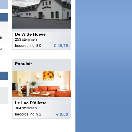
De Witte Hoeve
dt
253 stemmen
€ 49,75
beoordeling: 8.0
xe
Populair
Le Lac D'Ailette
364 stemmen
€ 0,00
beoordeling: 9.2