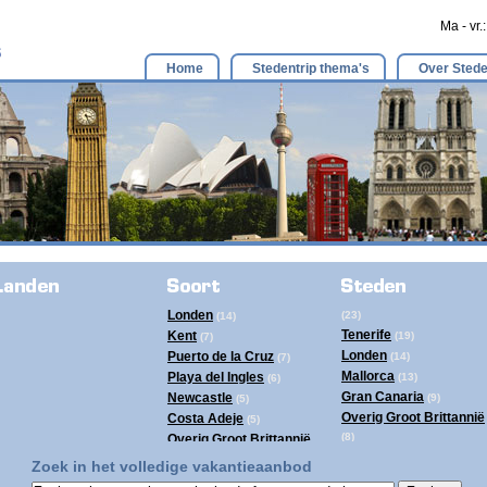
Ma - vr.
Home
Stedentrip thema's
Over Stede
Londen
(23)
(14)
Tenerife
Kent
(19)
(7)
Londen
Puerto de la Cruz
(14)
(7)
Mallorca
Playa del Ingles
(13)
(6)
Gran Canaria
Newcastle
(9)
(5)
Overig Groot Brittannië
Costa Adeje
(5)
(8)
Overig Groot Brittannië
Ibiza
(8)
(4)
Zoek in het volledige vakantieaanbod
Newcastle
Tenerife
(5)
(4)