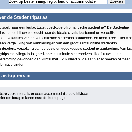
Overig Groot Brittanni?
Gran Canaria
(4)
(5)
Playa den Bossa
(4)
Kent
(3)
Schotland
(3)
er de Stedentripatlas
Schotland
(3)
Zuid Engeland
(3)
Playa del Ingles
(3)
York
(3)
p zoek naar een leuke, Luxe, goedkope of romantische stedentrip? De Stedentrip
Zuid Engeland
(3)
Puerto de Alcudia
(3)
las helpt u bij uw zoektocht naar de ideale citytrip bestemming. Vergelijk
Costa Adeje
(2)
El Arenal
(3)
edenvakanties van de verschillende stedentrip aanbieders en boek direct. Hier vin
Curacao
(2)
Playa de las Americas
 een vergelijking van aanbiedingen van een groot aantal online stedentrip
Maidenhead
(1)
(3)
anbieders. Verzeker u van de beste en goedkoopste stedentrip aanbieding. Van lu
York
Cala D or
(1)
(2)
tytrips met vliegreis tot goedkope last minute stedenreizen. Heeft u uw ideale
Can Pastilla
San Antonio
(1)
estemming gevonden dan kunt u met 1 klik direct bij de aanbieder boeken of meer
(2)
Bournemouth
Figueretas
formatie vinden.
(1)
(2)
Torquay
Willemstad
(1)
(2)
las toppers in
Europa
Los Cristianos
(1)
(2)
Puerto de la Cruz
Las Palmas
(1)
(2)
Maspalomas
Basingstoke
(1)
(2)
Costa del Silencio
Oost Engeland
(1)
(1)
deze zoekcriteria is er geen accommodatie beschikbaar.
Rondreis Europa
 hier om terug te keren naar de
Mallorca
homepage
.
(1)
(1)
Wales
Rondreis Europa
(1)
(1)
Oost Engeland
Europa
(1)
(1)
Madeira
Torquay
(1)
(1)
Yorkshire
Can Pastilla
(1)
(1)
Wales
(1)
Bournemouth
(1)