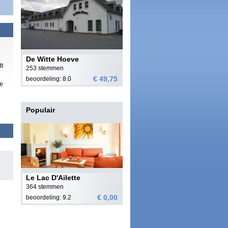
De Witte Hoeve
dt
253 stemmen
€ 49,75
beoordeling: 8.0
xe
Populair
Le Lac D'Ailette
364 stemmen
€ 0,00
beoordeling: 9.2