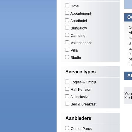
Hotel
Appartement
Ov
Aparthotel
O
Bungalow
At
Camping
st
Vakantiepark
u
a
Villa
ci
Studio
b
in
Service types
At
Logies & Ontbijt
Half Pension
Met 
All inclusive
Klik
Bed & Breakfast
Aanbieders
Center Parcs