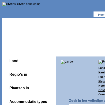
Hom
Land
Lond
Kent
Regio's in
Puer
Playa
Newc
Plaatsen in
Cost
Over
(4)
Zoek in het volledige
Accommodatie types
Tene