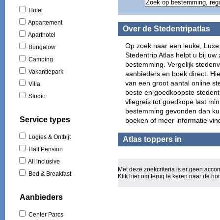
Gran
Hotel
Play
Appartement
Scho
Over de Stedentripatlas
Zuid
Aparthotel
York
Op zoek naar een leuke, Luxe
Bungalow
Puer
Stedentrip Atlas helpt u bij uw 
Camping
El A
bestemming. Vergelijk stedenv
Play
Vakantiepark
aanbieders en boek direct. Hie
(3)
van een groot aantal online s
Villa
Cala
beste en goedkoopste stedentri
Studio
San 
vliegreis tot goedkope last mi
Figu
bestemming gevonden dan kunt 
Will
Service types
boeken of meer informatie vin
Los 
Las 
Logies & Ontbijt
Atlas toppers in
Basi
Half Pension
Oost
All inclusive
Mall
Met deze zoekcriteria is er geen acc
Rond
Bed & Breakfast
Klik hier om terug te keren naar de
ho
Euro
Torq
Aanbieders
Can 
Wale
Center Parcs
Bou