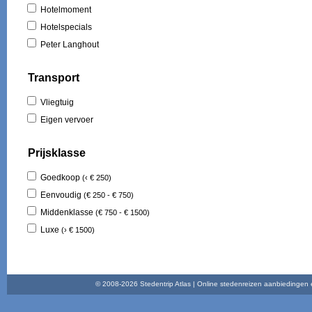
Hotelmoment
Mas
Cost
Hotelspecials
Play
Peter Langhout
Illet
Cala
Transport
Play
Nort
Vliegtuig
Maid
Func
Eigen vervoer
Play
Brad
Prijsklasse
Goedkoop
(‹ € 250)
Eenvoudig
(€ 250 - € 750)
Middenklasse
(€ 750 - € 1500)
Luxe
(› € 1500)
© 2008-2026 Stedentrip Atlas | Online stedenreizen aanbiedingen en 