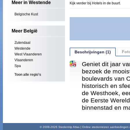
Meer in Westende
Kijk verder bij Hotels in de buurt.
Belgische Kust
Meer België
Zutendaal
Westende
Foto
Beschrijvingen (1)
West Vlaanderen
Vlaanderen
Geniet dit jaar v
Spa
bezoek de moois
Toon alle regio's
boulevards van 
historisch en sf
de Westhoek, een
de Eerste Wereld
binnenstad en ma
© 2008-2026 Stedentrip Atlas | Online stedenreizen aanbiedingen en 