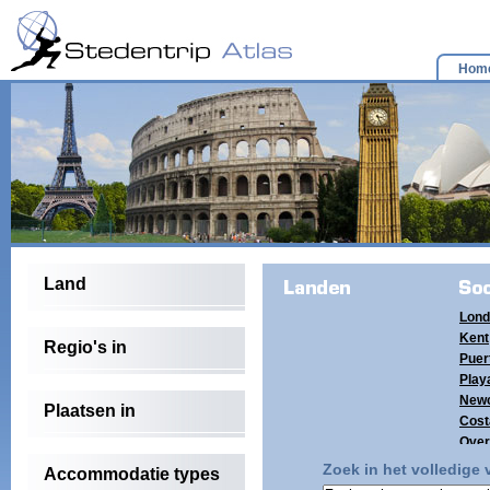
Hom
Land
Lond
Kent
Regio's in
Puer
Playa
Newc
Plaatsen in
Cost
Over
(4)
Zoek in het volledige
Accommodatie types
Tene