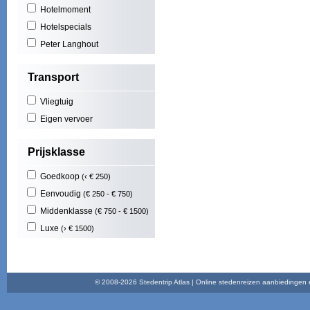
Hotelmoment
Mas
Cost
Hotelspecials
Play
Peter Langhout
Illet
Cala
Transport
Play
Nort
Vliegtuig
Maid
Func
Eigen vervoer
Play
Brad
Prijsklasse
Goedkoop
(‹ € 250)
Eenvoudig
(€ 250 - € 750)
Middenklasse
(€ 750 - € 1500)
Luxe
(› € 1500)
© 2008-2026 Stedentrip Atlas | Online stedenreizen aanbiedingen en 