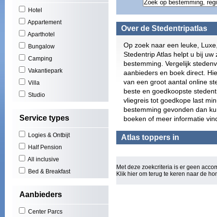
Gran
Hotel
Play
Appartement
Scho
Over de Stedentripatlas
Zuid
Aparthotel
York
Op zoek naar een leuke, Luxe
Bungalow
Puer
Stedentrip Atlas helpt u bij uw 
Camping
El A
bestemming. Vergelijk stedenv
Play
Vakantiepark
aanbieders en boek direct. Hie
(3)
van een groot aantal online s
Villa
Cala
beste en goedkoopste stedentri
Studio
San 
vliegreis tot goedkope last mi
Figu
bestemming gevonden dan kunt 
Will
Service types
boeken of meer informatie vin
Los 
Las 
Logies & Ontbijt
Atlas toppers in
Basi
Half Pension
Oost
All inclusive
Mall
Met deze zoekcriteria is er geen acc
Rond
Bed & Breakfast
Klik hier om terug te keren naar de
ho
Euro
Torq
Aanbieders
Can 
Wale
Center Parcs
Bou