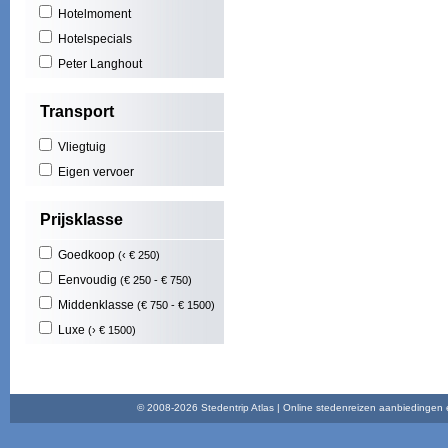
Hotelmoment
Mas
Cost
Hotelspecials
Play
Peter Langhout
Illet
Cala
Transport
Play
Nort
Vliegtuig
Maid
Func
Eigen vervoer
Play
Brad
Prijsklasse
Goedkoop
(‹ € 250)
Eenvoudig
(€ 250 - € 750)
Middenklasse
(€ 750 - € 1500)
Luxe
(› € 1500)
© 2008-2026 Stedentrip Atlas | Online stedenreizen aanbiedingen en 