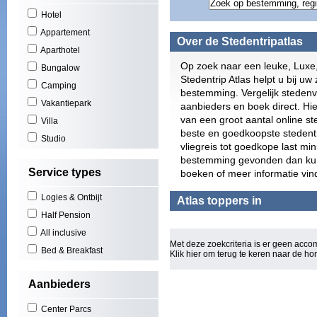
Gran
Hotel
Play
Appartement
Scho
Over de Stedentripatlas
Zuid
Aparthotel
York
Op zoek naar een leuke, Luxe
Bungalow
Puer
Stedentrip Atlas helpt u bij uw 
Camping
El A
bestemming. Vergelijk stedenv
Play
Vakantiepark
aanbieders en boek direct. Hie
(3)
van een groot aantal online s
Villa
Cala
beste en goedkoopste stedentri
Studio
San 
vliegreis tot goedkope last mi
Figu
bestemming gevonden dan kunt 
Will
Service types
boeken of meer informatie vin
Los 
Las 
Logies & Ontbijt
Atlas toppers in
Basi
Half Pension
Oost
All inclusive
Mall
Met deze zoekcriteria is er geen acc
Rond
Bed & Breakfast
Klik hier om terug te keren naar de
ho
Euro
Torq
Aanbieders
Can 
Wale
Center Parcs
Bou