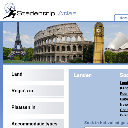
Hom
Land
Lond
Kent
Regio's in
Puer
Playa
Newc
Plaatsen in
Cost
Over
(4)
Zoek in het volledige
Accommodatie types
Tene